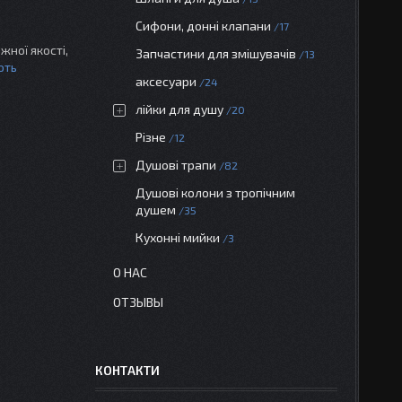
Сифони, донні клапани
17
жної якості,
Запчастини для змішувачів
13
ють
аксесуари
24
лійки для душу
20
Різне
12
Душові трапи
82
Душові колони з тропічним
душем
35
Кухонні мийки
3
О НАС
ОТЗЫВЫ
КОНТАКТИ