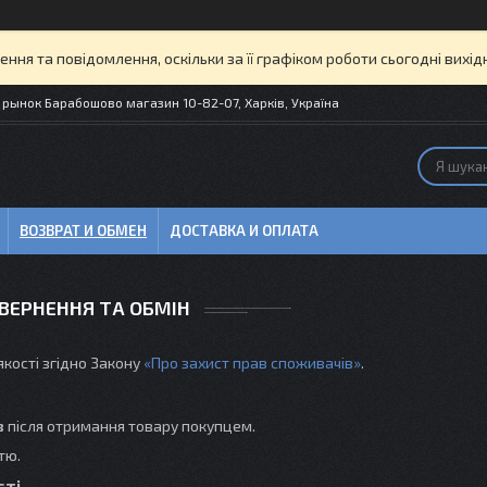
ня та повідомлення, оскільки за її графіком роботи сьогодні вих
рынок Барабошово магазин 10-82-07, Харків, Україна
ВОЗВРАТ И ОБМЕН
ДОСТАВКА И ОПЛАТА
ВЕРНЕННЯ ТА ОБМІН
якості згідно Закону
«Про захист прав споживачів»
.
в
після отримання товару покупцем.
тю.
сті