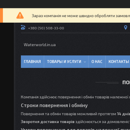
Зараз компанія не може швидко обробляти замовлен
+380 (50) 508-33-00
Waterworld.in.ua
ГЛАВНАЯ
ТОВАРЫ И УСЛУГИ
О НАС
КОНТАКТЫ
ПО
Компанія здійснює повернення і обмін товарів належної 
Строки повернення і обміну
Повернення та обмін товарів можливий протягом
14 дні
Зворотня доставка товарів
здійснюється за домовленіс
Умови повернення для товарів належної яко