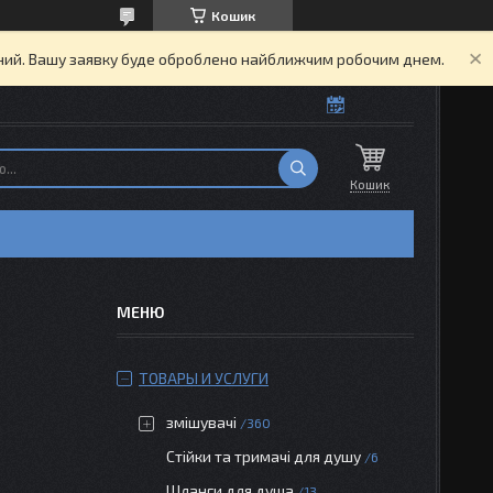
Кошик
ідний. Вашу заявку буде оброблено найближчим робочим днем.
Кошик
ТОВАРЫ И УСЛУГИ
змішувачі
360
Стійки та тримачі для душу
6
Шланги для душа
13