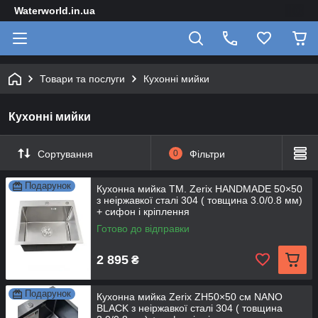
Waterworld.in.ua
Товари та послуги
Кухонні мийки
Кухонні мийки
Сортування
0
Фільтри
Подарунок
Кухонна мийка TM. Zerix HANDMADE 50×50
з неіржавкої сталі 304 ( товщина 3.0/0.8 мм)
+ сифон і кріплення
Готово до відправки
2 895
₴
Подарунок
Кухонна мийка Zerix ZH50×50 см NANO
BLACK з неіржавкої сталі 304 ( товщина