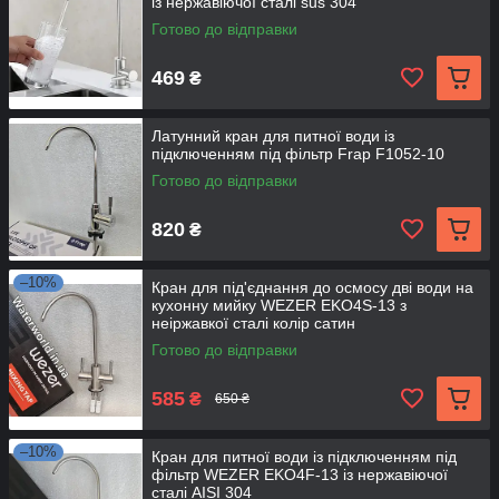
із нержавіючої сталі sus 304
Готово до відправки
469
₴
Латунний кран для питної води із
підключенням під фільтр Frap F1052-10
Готово до відправки
820
₴
–10%
Кран для під'єднання до осмосу дві води на
кухонну мийку WEZER EKO4S-13 з
неіржавкої сталі колір сатин
Готово до відправки
585
₴
650 ₴
–10%
Кран для питної води із підключенням під
фільтр WEZER EKO4F-13 із нержавіючої
сталі AISI 304