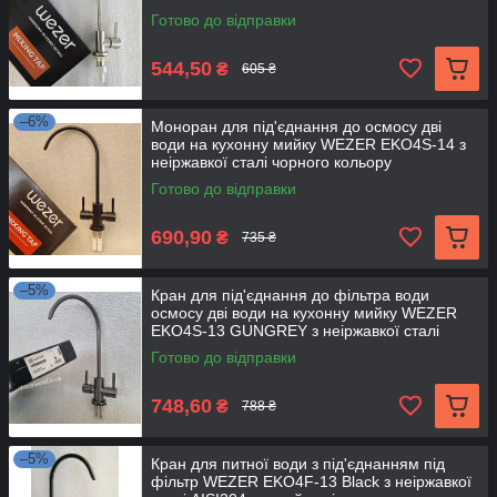
Готово до відправки
544,50
₴
605 ₴
–6%
Моноран для під'єднання до осмосу дві
води на кухонну мийку WEZER EKO4S-14 з
неіржавкої сталі чорного кольору
Готово до відправки
690,90
₴
735 ₴
–5%
Кран для під'єднання до фільтра води
осмосу дві води на кухонну мийку WEZER
EKO4S-13 GUNGREY з неіржавкої сталі
Готово до відправки
748,60
₴
788 ₴
–5%
Кран для питної води з під'єднанням під
фільтр WEZER EKO4F-13 Black з неіржавкої