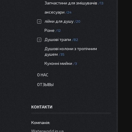
Запчастини для змішувачів
13
аксесуари
24
лійки для душу
20
Різне
12
Душові трапи
82
Душові колони з тропічним
душем
35
Кухонні мийки
3
О НАС
ОТЗЫВЫ
КОНТАКТИ
Waterworld.in.ua