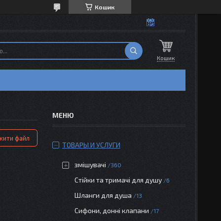
Кошик
Кошик
жити файл
ТОВАРЫ И УСЛУГИ
змішувачі
360
Стійки та тримачі для душу
6
Шланги для душа
13
Сифони, донні клапани
17