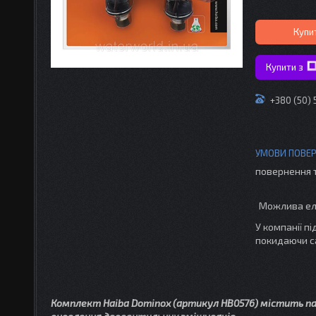
Купи
Купити з
+380 (50)
повернення 
У компанії п
покидаючи с
Комплект Haiba Dominox (артикул HB0576) містить пар