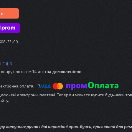
ти
 508-33-00
товару протягом 14 днів
за домовленістю
ідключені електронні платежі. Тепер ви можете купити будь-який то
айту.
у латунних ручок і дві керамічні кран-букси, призначені для ре