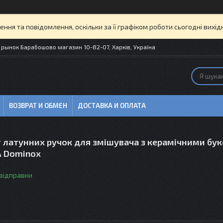
ня та повідомлення, оскільки за її графіком роботи сьогодні вих
рынок Барабошово магазин 10-82-07, Харків, Україна
ВОЗВРАТ И ОБМЕН
ДОСТАВКА И ОПЛАТА
 латунних ручок для змішувача з керамічними бу
A Dominox
 відправки