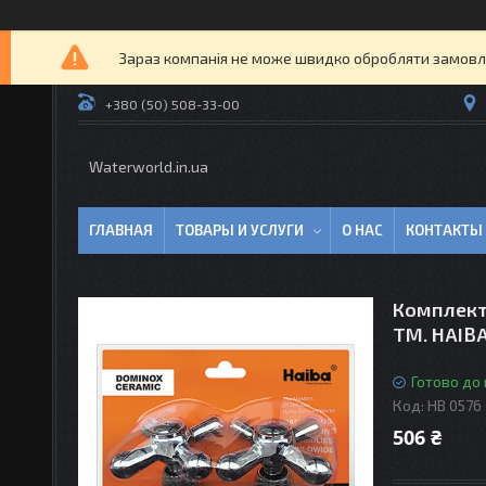
Зараз компанія не може швидко обробляти замовлен
+380 (50) 508-33-00
Waterworld.in.ua
ГЛАВНАЯ
ТОВАРЫ И УСЛУГИ
О НАС
КОНТАКТЫ
Комплект
TM. HAIB
Готово до
Код:
HB 0576
506 ₴