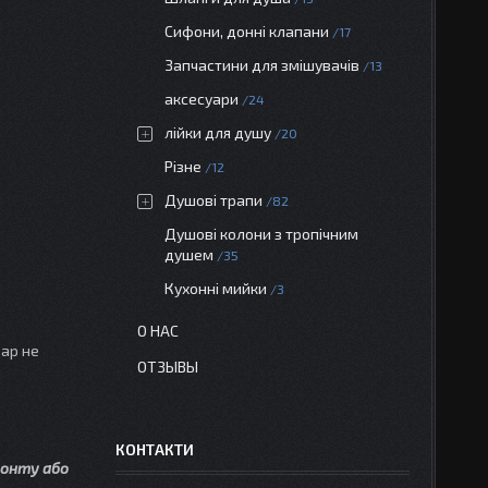
Сифони, донні клапани
17
Запчастини для змішувачів
13
аксесуари
24
лійки для душу
20
Різне
12
Душові трапи
82
Душові колони з тропічним
душем
35
Кухонні мийки
3
О НАС
вар не
ОТЗЫВЫ
КОНТАКТИ
монту або