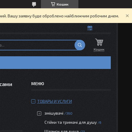
Кошик
ідний. Вашу заявку буде оброблено найближчим робочим днем.
Кошик
ксами
ТОВАРЫ И УСЛУГИ
змішувачі
360
Стійки та тримачі для душу
6
Шланги для душа
13