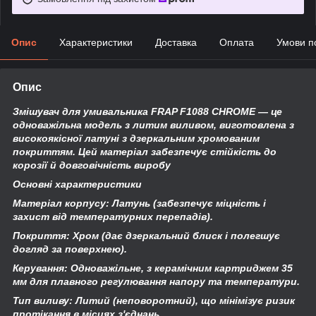
Опис
Характеристики
Доставка
Оплата
Умови п
Опис
Змішувач для умивальника FRAP F1088 CHROME — це
одноважільна модель з литим виливом, виготовлена з
високоякісної латуні з дзеркальним хромованим
покриттям. Цей матеріал забезпечує стійкість до
корозії й довговічність виробу
Основні характеристики
Матеріал корпусу: Латунь (забезпечує міцність і
захист від температурних перепадів).
Покриття: Хром (дає дзеркальний блиск і полегшує
догляд за поверхнею).
Керування: Одноважільне, з керамічним картриджем 35
мм для плавного регулювання напору та температури.
Тип виливу: Литий (неповоротний), що мінімізує ризик
протікання в місцях з'єднань.