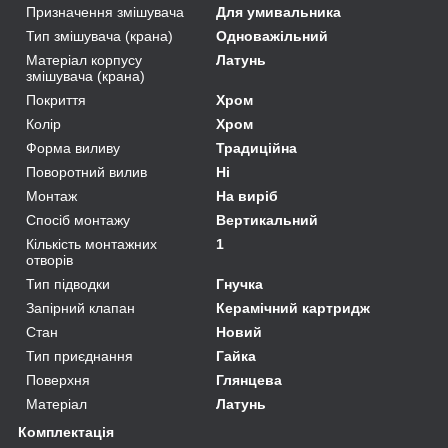
Призначення змішувача
Для умивальника
Тип змішувача (крана)
Одноважільний
Матеріал корпусу
Латунь
змішувача (крана)
Покриття
Хром
Колір
Хром
Форма виливу
Традиційна
Поворотний вилив
Ні
Монтаж
На виріб
Спосіб монтажу
Вертикальний
Кількість монтажних
1
отворів
Тип підводки
Гнучка
Запірний клапан
Керамічний картридж
Стан
Новий
Тип приєднання
Гайка
Поверхня
Глянцева
Матеріал
Латунь
Комплектація