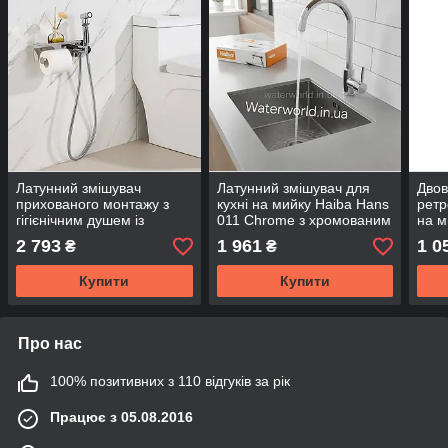
Латунний змішувач
Латунний змішувач для
Двов
прихованого монтажу з
кухні на мийку Haiba Hans
ретр
гігієнічним душем із
011 Chrome з хромованим
на м
пілочкою та папером-
покриттям
777 
2 793
1 961
1 0
₴
₴
тримачем TM.Frap F2075
покр
Chrome
Купити
Купити
Про нас
100% позитивних з 110 відгуків за рік
Працює з 05.08.2016