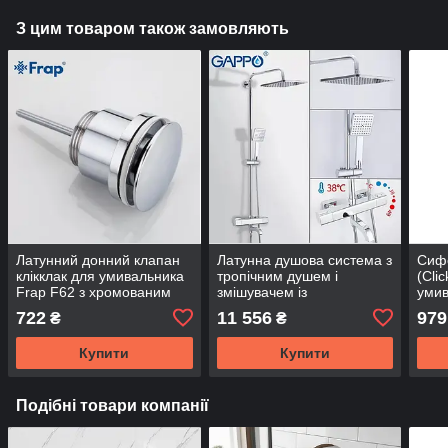
З цим товаром також замовляють
Латунний донний клапан
Латунна душова система з
Сифо
клікклак для умивальника
тропічним душем і
(Cli
Frap F62 з хромованим
змішувачем із
умив
покриттям
термостатом TM.GAPPO
колі
722
11 556
979
₴
₴
G2491 CHROME
Купити
Купити
Подібні товари компанії