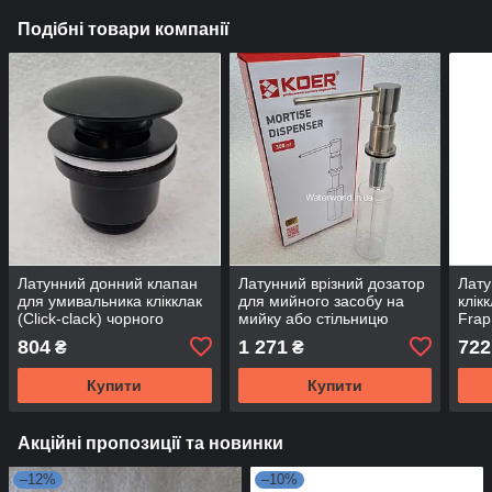
Подібні товари компанії
Латунний донний клапан
Латунний врізний дозатор
Лату
для умивальника клікклак
для мийного засобу на
клік
(Click-clack) чорного
мийку або стільницю
Frap
кольору Frap F62-7
KOER Чехія SDB-01-02
покр
804
1 271
722
₴
₴
колір сатин
Купити
Купити
Акційні пропозиції та новинки
–12%
–10%