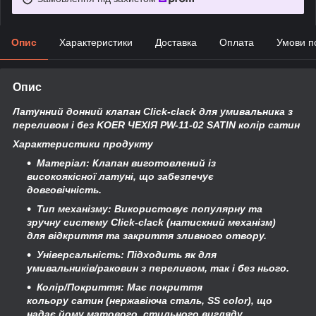
Опис
Характеристики
Доставка
Оплата
Умови п
Опис
Латунний донний клапан Click-clack для умивальника з
переливом і без KOER ЧЕХІЯ PW-11-02 SATIN колір сатин
Характеристики продукту
Матеріал
: Клапан виготовлений із
високоякісної
латуні
, що забезпечує
довговічність.
Тип механізму
: Використовує популярну та
зручну систему
Click-clack
(натискний механізм)
для відкриття та закриття зливного отвору.
Універсальність
: Підходить як для
умивальників/раковин
з переливом, так і без нього
.
Колір/Покриття
: Має покриття
кольору
сатин
(нержавіюча сталь, SS color), що
надає йому матового, стильного вигляду.