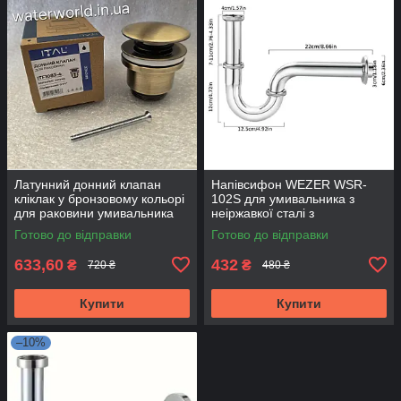
Латунний донний клапан
Напівсифон WEZER WSR-
кліклак у бронзовому кольорі
102S для умивальника з
для раковини умивальника
неіржавкої сталі з
ITAL ITF1083-4 Bronze k
хромованим покриттям
Готово до відправки
Готово до відправки
633,60
432
₴
₴
720 ₴
480 ₴
Купити
Купити
–10%