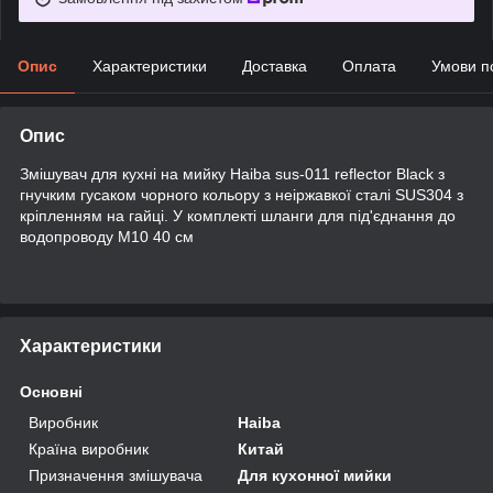
Опис
Характеристики
Доставка
Оплата
Умови п
Опис
Змішувач для кухні на мийку Haiba sus-011 reflector Black з
гнучким гусаком чорного кольору з неіржавкої сталі SUS304 з
кріпленням на гайці. У комплекті шланги для під'єднання до
водопроводу М10 40 см
Характеристики
Основні
Виробник
Haiba
Країна виробник
Китай
Призначення змішувача
Для кухонної мийки