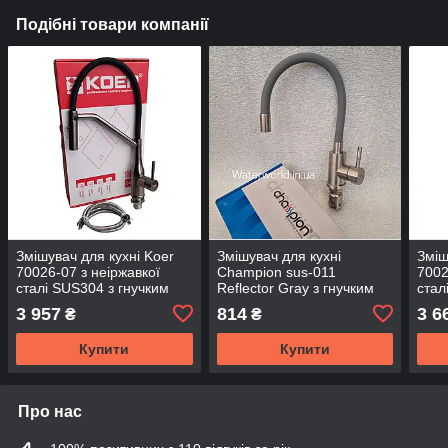
Подібні товари компанії
Змішувач для кухні Koer
Змішувач для кухні
Зміш
70026-07 з неіржавкої
Champion sus-011
7002
сталі SUS304 з гнучким
Reflector Gray з гнучким
стал
силіконовим гусаком
гусаком сірого кольору з
силі
3 957
814
3 6
₴
₴
неіржавкої сталі SUS304
чорн
Купити
Купити
Про нас