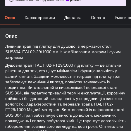
Опис
Характеристики
Доставка
Оплата
Умови п
Опис
Лінійний трап під плитку для душової з неіржавкої сталі
SUS304 ITAL02-29/1000 мм із комбінованим мокрим і сухим
закривом
Душовий трап ITAL IT02-FT29/1000 під плитку — це стильне
рішення для тих, хто цінує мінімалізм і функціональність у
ванній кімнаті. Завдяки можливості інтеграції під плитку трап
забезпечує лаконічний вигляд, повністю зливаючись із
покриттям. Виготовлений із високоякісної неіржавкої сталі
SUS 304, він гарантує тривалий термін експлуатації, корозійну
стійкість і бездоганний вигляд навіть у середовищі з високою
вологістю. Характеристики та переваги трапа ITAL IT02-
FT29/1000 Міцний матеріал. Виготовлений із неіржавкої сталі
SUS 304, трап забезпечує стійкість до вологи, механічних
пошкоджень і впливу побутової хімії. Це гарантує довговічність
і збереження зовнішнього вигляду на довгі роки. Оптимальна