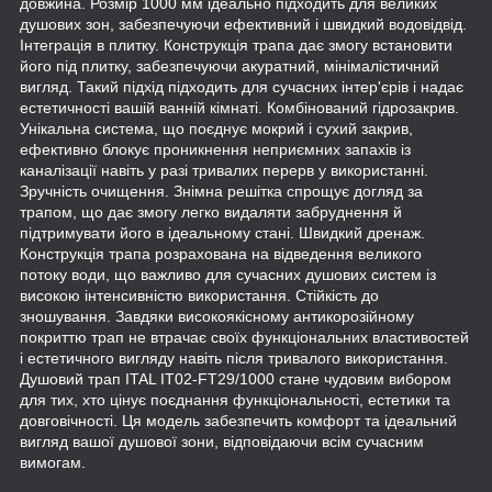
довжина. Розмір 1000 мм ідеально підходить для великих
душових зон, забезпечуючи ефективний і швидкий водовідвід.
Інтеграція в плитку. Конструкція трапа дає змогу встановити
його під плитку, забезпечуючи акуратний, мінімалістичний
вигляд. Такий підхід підходить для сучасних інтер'єрів і надає
естетичності вашій ванній кімнаті. Комбінований гідрозакрив.
Унікальна система, що поєднує мокрий і сухий закрив,
ефективно блокує проникнення неприємних запахів із
каналізації навіть у разі тривалих перерв у використанні.
Зручність очищення. Знімна решітка спрощує догляд за
трапом, що дає змогу легко видаляти забруднення й
підтримувати його в ідеальному стані. Швидкий дренаж.
Конструкція трапа розрахована на відведення великого
потоку води, що важливо для сучасних душових систем із
високою інтенсивністю використання. Стійкість до
зношування. Завдяки високоякісному антикорозійному
покриттю трап не втрачає своїх функціональних властивостей
і естетичного вигляду навіть після тривалого використання.
Душовий трап ITAL IT02-FT29/1000 стане чудовим вибором
для тих, хто цінує поєднання функціональності, естетики та
довговічності. Ця модель забезпечить комфорт та ідеальний
вигляд вашої душової зони, відповідаючи всім сучасним
вимогам.