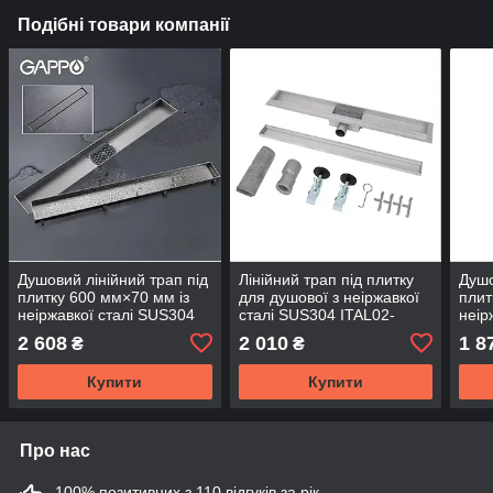
Подібні товари компанії
Душовий лінійний трап під
Лінійний трап під плитку
Душо
плитку 600 мм×70 мм із
для душової з неіржавкої
плит
неіржавкої сталі SUS304
сталі SUS304 ITAL02-
неір
TM.GAPPO G86007-04 з
FT29/800 мм із
TM.
2 608
2 010
1 8
₴
₴
мокрим і сухим закривом
комбінованим закривом
мокр
Купити
Купити
Про нас
100% позитивних з 110 відгуків за рік