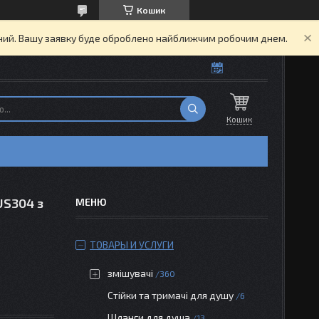
Кошик
ідний. Вашу заявку буде оброблено найближчим робочим днем.
Кошик
US304 з
ТОВАРЫ И УСЛУГИ
змішувачі
360
Стійки та тримачі для душу
6
Шланги для душа
13