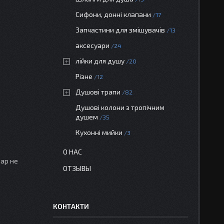
Сифони, донні клапани
17
Запчастини для змішувачів
13
аксесуари
24
лійки для душу
20
Різне
12
Душові трапи
82
Душові колони з тропічним
душем
35
Кухонні мийки
3
О НАС
вар не
ОТЗЫВЫ
КОНТАКТИ