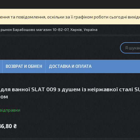
ня та повідомлення, оскільки за її графіком роботи сьогодні вих
рынок Барабошово магазин 10-82-07, Харків, Україна
ВОЗВРАТ И ОБМЕН
ДОСТАВКА И ОПЛАТА
для ванної SLAT 009 з душем із неіржавкої сталі S
том
 відправки
86,80 ₴