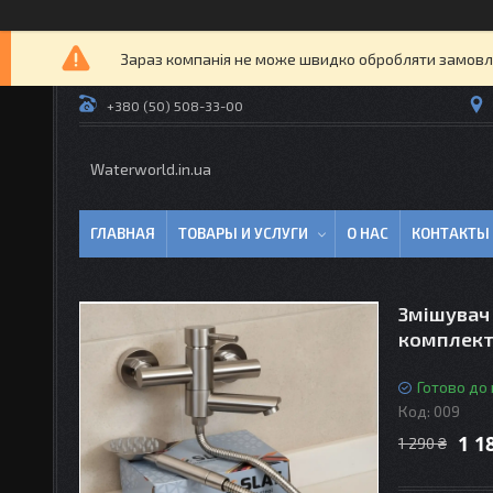
Зараз компанія не може швидко обробляти замовлен
+380 (50) 508-33-00
Waterworld.in.ua
ГЛАВНАЯ
ТОВАРЫ И УСЛУГИ
О НАС
КОНТАКТЫ
Змішувач 
комплек
Готово до
Код:
009
1 1
1 290 ₴