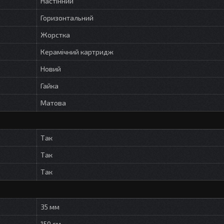
Настінний
Горизонтальний
Жорстка
Керамічний картридж
Новий
Гайка
Матова
Так
Так
Так
35 мм
150 см