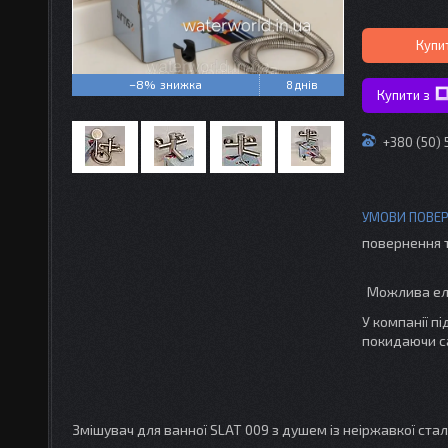
Купи
–8%
8 днів
Купити з
+380 (50)
повернення 
У компанії п
покидаючи с
Змішувач для ванної SLAT 009 з душем із неіржавкої ста