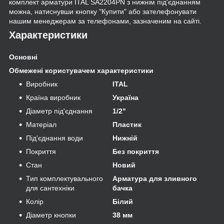
комплект арматури ITAL SA2204PN з нижнім під'єднанням
можна, натиснувши кнопку "Купити" або зателефонувати
нашим менеджерам за телефонами, зазначеним на сайті.
Характеристики
Основні
Обмежені користувачем характеристики
Виробник
ITAL
Країна виробник
Україна
Діаметр під'єднання
1/2"
Матеріал
Пластик
Під'єднання води
Нижній
Покриття
Без покриття
Стан
Новий
Тип комплектувального
Арматура для зливного
для сантехніки
бачка
Колір
Білий
Діаметр кнопки
38 мм