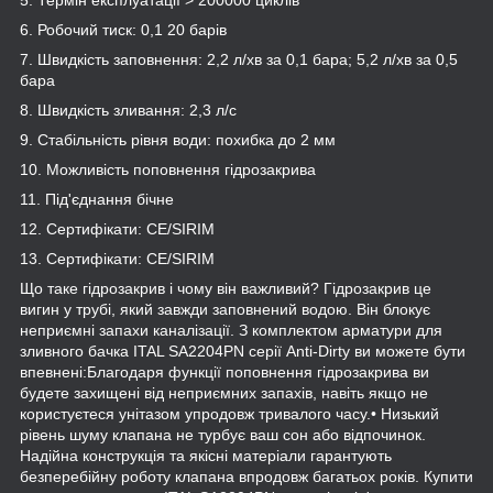
6. Робочий тиск: 0,1 20 барів
7. Швидкість заповнення: 2,2 л/хв за 0,1 бара; 5,2 л/хв за 0,5
бара
8. Швидкість зливання: 2,3 л/с
9. Стабільність рівня води: похибка до 2 мм
10. Можливість поповнення гідрозакрива
11. Під'єднання бічне
12. Сертифікати: CE/SIRIM
13. Сертифікати: CE/SIRIM
Що таке гідрозакрив і чому він важливий? Гідрозакрив це
вигин у трубі, який завжди заповнений водою. Він блокує
неприємні запахи каналізації. З комплектом арматури для
зливного бачка ITAL SA2204PN серії Anti-Dirty ви можете бути
впевнені:Благодаря функції поповнення гідрозакрива ви
будете захищені від неприємних запахів, навіть якщо не
користуєтеся унітазом упродовж тривалого часу.• Низький
рівень шуму клапана не турбує ваш сон або відпочинок.
Надійна конструкція та якісні матеріали гарантують
безперебійну роботу клапана впродовж багатьох років. Купити