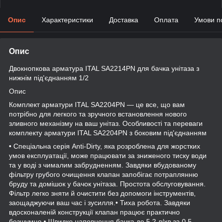
Опис
Характеристики
Доставка
Оплата
Умови п
Опис
Двокнопкова арматура ITAL SA2214PN для бачка унітаза з
нижнім під'єднанням 1/2
Опис
Комплект арматури ITAL SA2204PN — це все, що вам
потрібно для легкого та зручного встановлення нового
зливного механізму на ваш унітаз. Особливості та переваги
комплекту арматури ITAL SA2204PN з боковим під'єднанням
• Спеціальна серія Anti-Dirty, яка розроблена для жорстких
умов експлуатації, може працювати за зниженого тиску води
та у воді з чималим забрудненням. Завдяки вбудованому
фільтру грубого очищення клапан запобігає потраплянню
бруду та домішок у бачок унітаза. Простота обслуговування.
Фільтр легко зняти й очистити без допомоги інструментів,
заощаджуючи ваш час і зусилля.• Тиха робота. Завдяки
вдосконаленій конструкції клапан працює практично
безшумно.• Швидке наповнення бачка до 5,2 л/хв за 0,5