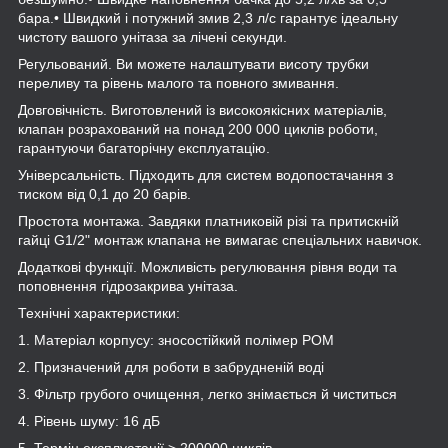
бара.• Швидкий і потужний змив 2,3 л/с гарантує ідеальну
чистоту вашого унітаза за лічені секунди.
Регульований. Ви можете налаштувати висоту трубки
переливу та рівень малого та повного змивання.
Довговічність. Виготовлений із високоякісних матеріалів,
клапан розрахований на понад 200 000 циклів роботи,
гарантуючи багаторічну експлуатацію.
Універсальність. Підходить для систем водопостачання з
тиском від 0,1 до 20 барів.
Простота монтажа. Завдяки платниковій різі та притискній
гайці G1/2" монтаж клапана не вимагає спеціальних навичок.
Додаткові функції. Можливість регулювання рівня води та
поповнення гідрозакрива унітаза.
Технічні характеристики:
1. Матеріал корпусу: зносостійкий полімер РОМ
2. Призначений для роботи в забрудненій воді
3. Фільтр грубого очищення, легко знімається й чиститься
4. Рівень шуму: 16 дБ
5. Термін експлуатації > 200000 циклів