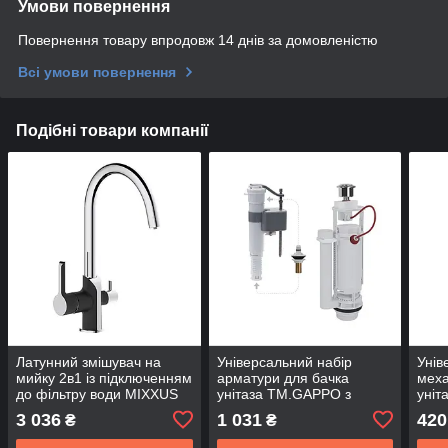
Умови повернення
Повернення товару впродовж 14 днів за домовленістю
Всі умови повернення
Подібні товари компанії
Латунний змішувач на
Універсальний набір
Унів
мийку 2в1 із підключенням
арматури для бачка
меха
до фільтру води MIXXUS
унітаза ТМ.GAPPO з
уніт
EDEM PREMIUM 021 Black
кнопкою економзливу
та б
3 036
1 031
420
₴
₴
метал 1/2
різь