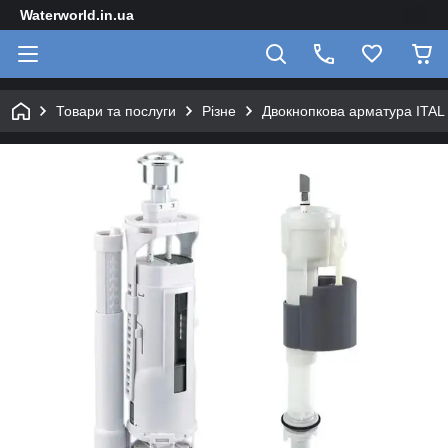
Waterworld.in.ua
Товари та послуги
Різне
Двокнопкова арматура ITAL 