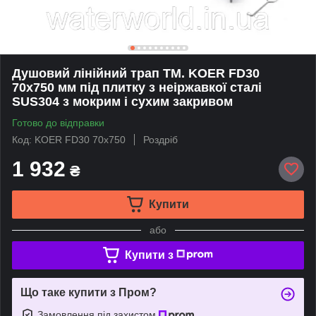
Душовий лінійний трап TM. KOER FD30
70x750 мм під плитку з неіржавкої сталі
SUS304 з мокрим і сухим закривом
Готово до відправки
Код: KOER FD30 70x750
Роздріб
1 932
₴
Купити
або
Купити з
Що таке купити з Пром?
Замовлення під захистом