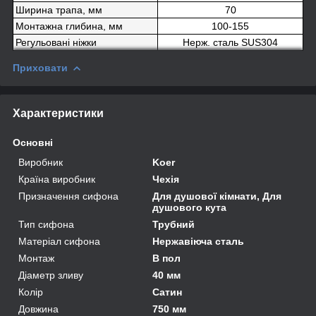
Ширина трапа, мм
70
Монтажна глибина, мм
100-155
Регульовані ніжки
Нерж. сталь SUS304
Приховати
Характеристики
Основні
Виробник
Koer
Країна виробник
Чехія
Призначення сифона
Для душової кімнати, Для
душового кута
Тип сифона
Трубний
Матеріал сифона
Нержавіюча сталь
Монтаж
В пол
Діаметр зливу
40 мм
Колір
Сатин
Довжина
750 мм