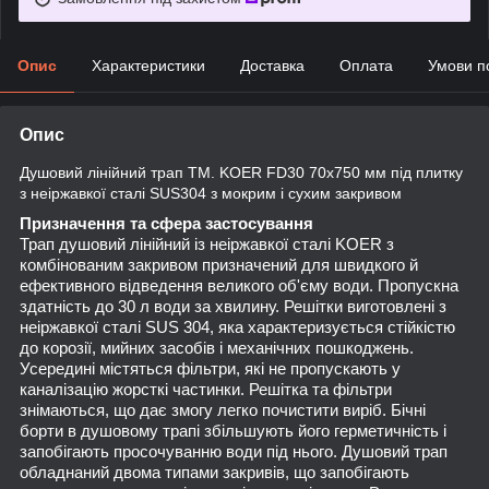
Опис
Характеристики
Доставка
Оплата
Умови п
Опис
Душовий лінійний трап TM. KOER FD30 70x750 мм під плитку
з неіржавкої сталі SUS304 з мокрим і сухим закривом
Призначення та сфера застосування
Трап душовий лінійний із неіржавкої сталі KOER з
комбінованим закривом призначений для швидкого й
ефективного відведення великого об'єму води. Пропускна
здатність до 30 л води за хвилину. Решітки виготовлені з
неіржавкої сталі SUS 304, яка характеризується стійкістю
до корозії, мийних засобів і механічних пошкоджень.
Усередині містяться фільтри, які не пропускають у
каналізацію жорсткі частинки. Решітка та фільтри
знімаються, що дає змогу легко почистити виріб. Бічні
борти в душовому трапі збільшують його герметичність і
запобігають просочуванню води під нього. Душовий трап
обладнаний двома типами закривів, що запобігають