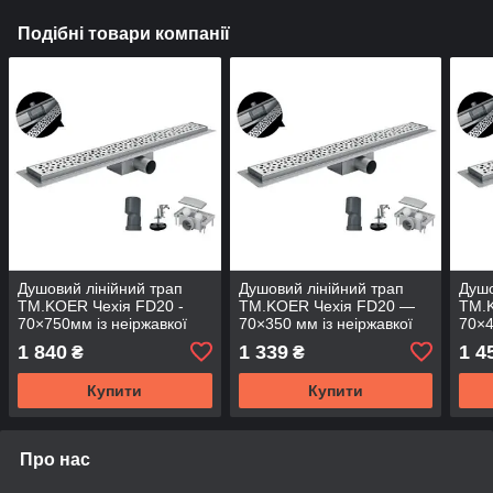
Подібні товари компанії
Душовий лінійний трап
Душовий лінійний трап
Душо
TM.KOER Чехія FD20 -
TM.KOER Чехія FD20 —
TM.
70×750мм із неіржавкої
70×350 мм із неіржавкої
70×4
сталі SUS304 з мокрим і
сталі SUS304 з мокрим і
стал
1 840
1 339
1 4
₴
₴
сухим закривом
сухим закривом
сухи
Купити
Купити
Про нас