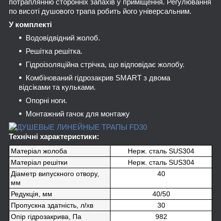
потраплянню сторонніх запахів у приміщення. Регулювання
по висоті душового трапа робить його універсальним.
У комплекті
Водовідвідний жолоб.
Решітка решітка.
Гідроізоляційна стрічка, що відповідає жолобу.
Комбінований гідрозакрив SMART з двома
відсіками та кульками.
Опорні ноги.
Монтажний гачок для монтажу
Технічні характеристики:
Матеріал жолоба
Нерж. сталь SUS304
Матеріал решітки
Нерж. сталь SUS304
Діаметр випускного отвору,
40
мм
Редукція, мм
40/50
Пропускна здатність, л/хв
30
Опір гідрозакрива, Па
982