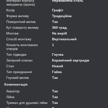
Матеріал корпусу
Нержавіюча сталь
змішувача (крана)
Колір
Графіт
Форма виливу
Традиційна
Поворотний вилив
Так
Кут повороту виливу
360 град.
Монтаж
На виріб
Спосіб монтажу
Вертикальний
Кількість монтажних
1
отворів
Тип підводки
Гнучка
Запірний клапан
Керамічний картридж
Стан
Новий
Тип приєднання
Гайка
Гнучкий вилив
Так
Комплектація
Аератор
Так
Лійка
Так
Тримач для душової лійки
Так