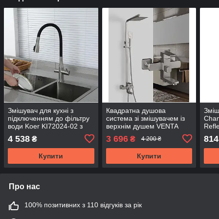
Змішувач для кухні з
Квадратна душова
Зміш
підключенням до фільтру
система зі змішувачем із
Cham
води Koer KI72024-02 з
верхнім душем VENTA
Refl
нержавіючої сталі sus304
VC603KS з неіржавкої
гуса
4 538
3 696
814
₴
₴
4 200 ₴
з гнучким гусаком
сталі SUS304 колір сатин
неір
Купити
Купити
Про нас
100% позитивних з 110 відгуків за рік