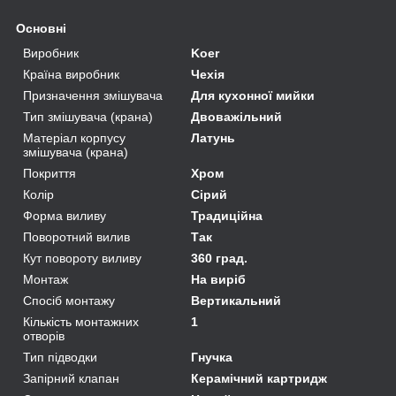
Основні
Виробник
Koer
Країна виробник
Чехія
Призначення змішувача
Для кухонної мийки
Тип змішувача (крана)
Двоважільний
Матеріал корпусу
Латунь
змішувача (крана)
Покриття
Хром
Колір
Сірий
Форма виливу
Традиційна
Поворотний вилив
Так
Кут повороту виливу
360 град.
Монтаж
На виріб
Спосіб монтажу
Вертикальний
Кількість монтажних
1
отворів
Тип підводки
Гнучка
Запірний клапан
Керамічний картридж