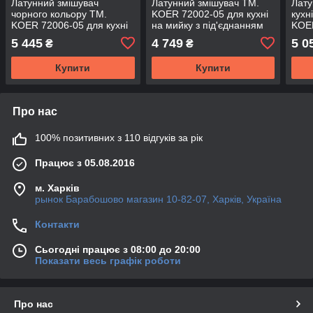
Латунний змішувач
Латунний змішувач TM.
Лату
чорного кольору TM.
KOER 72002-05 для кухні
кухн
KOER 72006-05 для кухні
на мийку з під'єднанням
KOER
на мийку з підключенням
до фільтра води чорного
під'
5 445
4 749
5 0
₴
₴
до фільтру води
кольору
води
Купити
Купити
Про нас
100% позитивних з 110 відгуків за рік
Працює з 05.08.2016
м. Харків
рынок Барабошово магазин 10-82-07, Харків, Україна
Контакти
Сьогодні працює з 08:00 до 20:00
Показати весь графік роботи
Про нас