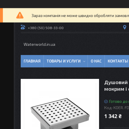
Зараз компанія не може швидко обробляти замовлен
+380 (50) 508-33-00
Waterworld.in.ua
ГЛАВНАЯ
ТОВАРЫ И УСЛУГИ
О НАС
КОНТАКТЫ
Душовий к
мокрим і
Готово до
Код:
KOER. F
1 342 ₴