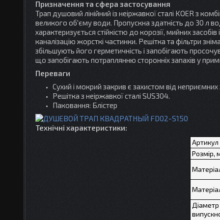
Призначення та сфера застосування
Трап душовий лінійний із неіржавкої сталі KOER з ко
великого об'єму води. Пропускна здатність до 30 л вод
характеризується стійкістю до корозії, мийних засобів
каналізацію жорсткі частинки. Решітка та фільтри знім
збільшують його герметичність і запобігають просочу
що запобігають потраплянню сторонніх запахів у прим
Переваги
Сухий і мокрий закрив є захистом від неприємних 
Решітка з неіржавкої сталі SUS304.
Паковання: Блістер
Технічні характеристики:
Артикул
Розмір, 
Матеріа
Матеріа
Діаметр
випускно