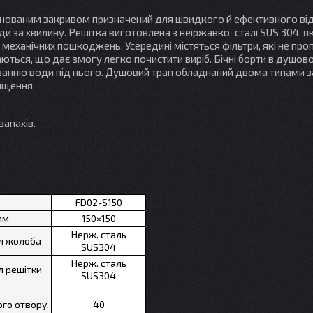
мбінованим закривом призначений для швидкого й ефективного в
и за хвилину. Решітка виготовлена з неіржавкої сталі SUS 304, я
 і механічних пошкоджень. Усередині містяться фільтри, які не пр
аються, що дає змогу легко почистити виріб. Бічні борти в душов
ванню води під нього. Душовий трап обладнаний двома типами з
іщення.
запахів.
FD02-S150
мм
150×150
Нерж. сталь
л жолоба
SUS304
Нерж. сталь
л решітки
SUS304
го отвору,
40