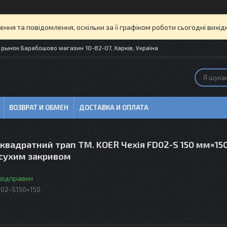
ня та повідомлення, оскільки за її графіком роботи сьогодні вих
рынок Барабошово магазин 10-82-07, Харків, Україна
ВОЗВРАТ И ОБМЕН
ДОСТАВКА И ОПЛАТА
вадратний трап ТМ. KOER Чехія FD02-S 150 мм×150
 сухим закривом
 відправки
D02-S150×150