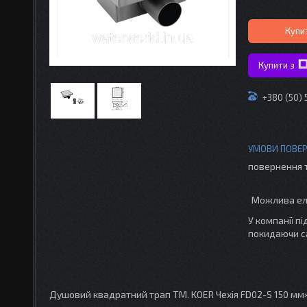
Купи
Купити з
+380 (50)
повернення 
У компанії п
покидаючи с
Душовий квадратний трап ТМ. KOER Чехія FD02-S 150 мм×