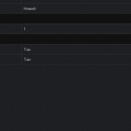
Новий
1
Так
Так