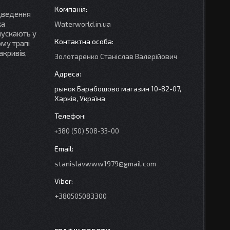
ідведення
ка
Waterworld.in.ua
опускають у
ому трапі
акривів,
Золотаренко Станіслав Валерійович
рынок Барабошово магазин 10-82-07,
Харків, Україна
+380 (50) 508-33-00
stanislavwww1979@gmail.com
+380505083300