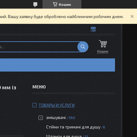
Кошик
ідний. Вашу заявку буде оброблено найближчим робочим днем.
Кошик
 мм із
ТОВАРЫ И УСЛУГИ
змішувачі
360
Стійки та тримачі для душу
6
Шланги для душа
13