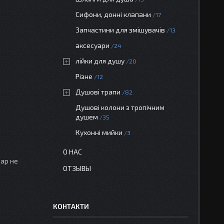
Сифони, донні клапани
17
Запчастини для змішувачів
13
аксесуари
24
лійки для душу
20
Різне
12
Душові трапи
82
Душові колони з тропічним
душем
35
Кухонні мийки
3
О НАС
вар не
ОТЗЫВЫ
КОНТАКТИ