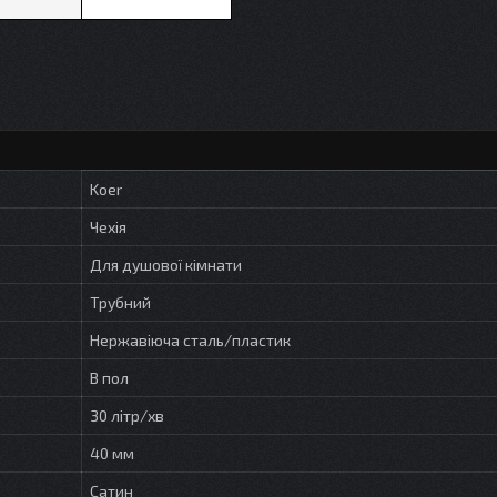
Koer
Чехія
Для душової кімнати
Трубний
Нержавіюча сталь/пластик
В пол
30 літр/хв
40 мм
Сатин