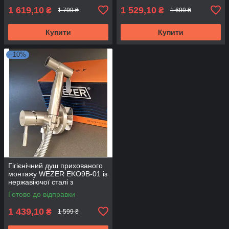
1 619,10
1 529,10
₴
₴
1 799 ₴
1 699 ₴
Купити
Купити
–10%
Гігієнічний душ прихованого
монтажу WEZER EKO9B-01 із
нержавіючої сталі з
комплектом
Готово до відправки
1 439,10
₴
1 599 ₴