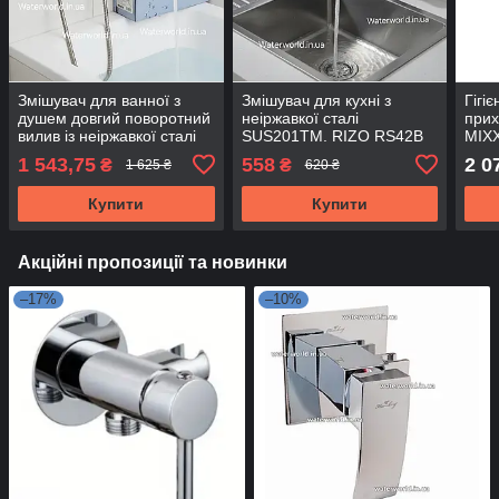
Змішувач для ванної з
Змішувач для кухні з
Гігі
душем довгий поворотний
неіржавкої сталі
при
вилив із неіржавкої сталі
SUS201TM. RIZO RS42B
MIX
SUS304 VENTA VS302DS
колір Чорний із
inne
1 543,75
558
2 0
₴
₴
1 625 ₴
620 ₴
колір сатин
кріпленням на гайці
коль
Купити
Купити
Акційні пропозиції та новинки
–17%
–10%