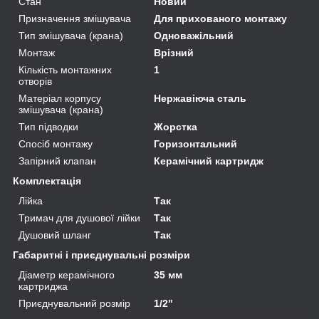
Стан
Новий
Призначення змішувача
Для прихованого монтажу
Тип змішувача (крана)
Одноважільний
Монтаж
Врізний
Кількість монтажних
1
отворів
Матеріал корпусу
Нержавіюча сталь
змішувача (крана)
Тип підводки
Жорстка
Спосіб монтажу
Горизонтальний
Запірний клапан
Керамічний картридж
Комплектація
Лійка
Так
Тримач для душової лійки
Так
Душовий шланг
Так
Габаритні і приєднувальні розміри
Діаметр керамічного
35 мм
картриджа
Приєднувальний розмір
1/2"