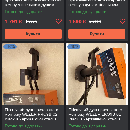
в стіну з гігієнічним душем
в стіну з душем гігієнічним
чорного кольору
Hansberg AURA SL-04K з
Готово до відправки
Готово до відправки
HansbergAURASL04K BL
комплектом
1 791
1 890
₴
₴
1 990 ₴
2 100 ₴
Купити
Купити
–10%
–10%
Гігієнічний душ прихованого
Гігієнічний душ прихованого
монтажу WEZER PRO9B-02
монтажу WEZER EKO9B-01-
Black із нержавіючої сталі з
Black із нержавіючої сталі з
комплектом
комплектом чорного кольору
Готово до відправки
Готово до відправки