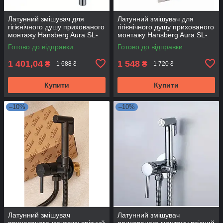
Латунний змішувач для
Латунний змішувач для
гігієнічного душу прихованого
гігієнічного душу прихованого
монтажу Hansberg Aura SL-
монтажу Hansberg Aura SL-
04 (без шланга та лійки)
02 (без шланга та лійки)
Готово до відправки
Готово до відправки
1 401,04
1 548
₴
₴
1 688 ₴
1 720 ₴
Купити
Купити
–10%
–10%
Латунний змішувач
Латунний змішувач
прихованого монтажу врізний
прихованого монтажу врізний