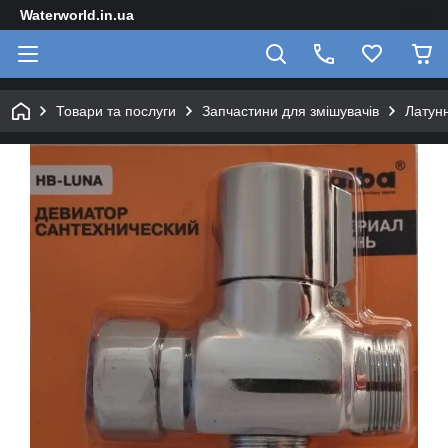
Waterworld.in.ua
Товари та послуги
Запчастини для змішувачів
Латун