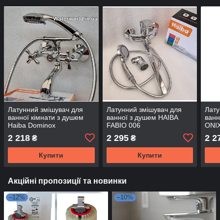
Латунний змішувач для
Латунний змішувач для
Лату
ванної кімнати з душем
ванної з душем HAIBA
ванн
Haiba Dominox
FABIO 006
ONI
Chr.-142(euro)
2 218
2 295
2 2
₴
₴
Купити
Купити
Акційні пропозиції та новинки
–12%
–10%