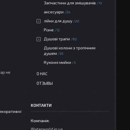
Запчастини для змішувачів
13
аксесуари
24
лійки для душу
20
Різне
12
Душові трапи
82
Душові колони з тропічним
душем
35
Кухонні мийки
3
вар не
О НАС
ОТЗЫВЫ
КОНТАКТИ
декоративні
Waterworld.in.ua