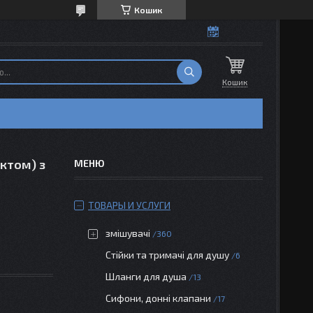
Кошик
Кошик
ктом) з
ТОВАРЫ И УСЛУГИ
змішувачі
360
Стійки та тримачі для душу
6
Шланги для душа
13
Сифони, донні клапани
17