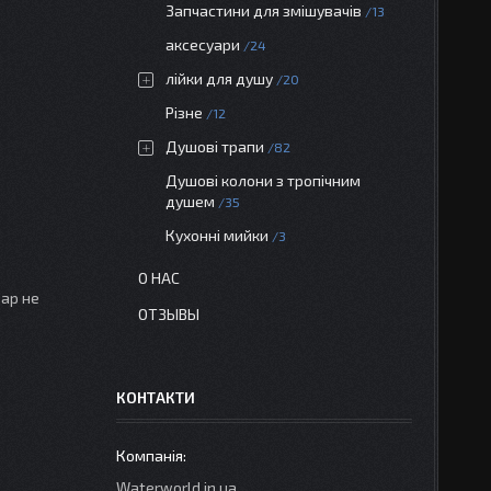
Запчастини для змішувачів
13
аксесуари
24
лійки для душу
20
Різне
12
Душові трапи
82
Душові колони з тропічним
душем
35
Кухонні мийки
3
О НАС
вар не
ОТЗЫВЫ
КОНТАКТИ
Waterworld.in.ua