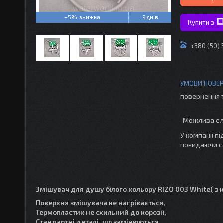
–5%
9 днів
Купити з
+380 (50)
повернення 
У компанії п
покидаючи с
Змішувач для душу білого кольору RIZO 003 White( з 
Поверхня змішувача не нагрівається,
Термопластик не схильний до корозії,
Стандартні деталі, що замінюються