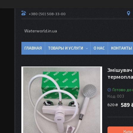
+380 (50) 508-33-00
Waterworld.in.ua
ГЛАВНАЯ
ТОВАРЫ И УСЛУГИ
О НАС
КОНТАКТЫ
Змішувач 
термопла
Готово до
Код:
003
589 
620 ₴
Купи