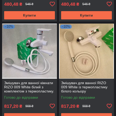
480,48
480,48
₴
₴
546 ₴
546 ₴
Купити
Купити
–10%
–10%
Змішувач для ванної кімнати
Змішувач для ванної RIZO
RIZO 009 White білий з
009 White із термопластику
комплектом з термопластику.
білого кольору
Готово до відправки
Готово до відправки
817,20
817,20
₴
₴
908 ₴
908 ₴