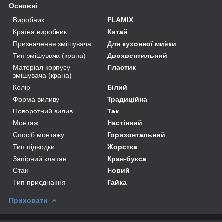
Основні
Виробник
PLAMIX
Країна виробник
Китай
Призначення змішувача
Для кухонної мийки
Тип змішувача (крана)
Двохвентильний
Матеріал корпусу
Пластик
змішувача (крана)
Колір
Білий
Форма виливу
Традиційна
Поворотний вилив
Так
Монтаж
Настінний
Спосіб монтажу
Горизонтальний
Тип підводки
Жорстка
Запірний клапан
Кран-букса
Стан
Новий
Тип приєднання
Гайка
Приховати