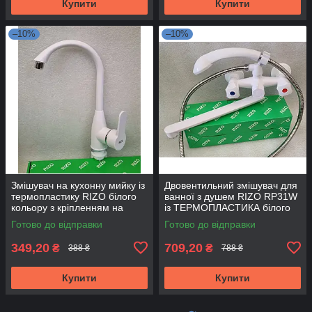
Купити
Купити
–10%
–10%
Змішувач на кухонну мийку із
Двовентильний змішувач для
термопластику RIZO білого
ванної з душем RIZO RP31W
кольору з кріпленням на
із ТЕРМОПЛАСТИКА білого
гайці
кольору
Готово до відправки
Готово до відправки
349,20
709,20
₴
₴
388 ₴
788 ₴
Купити
Купити