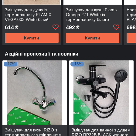
Змішувач для душу із
Змішувач для кухні Plamix
Наст
термопластику PLAMIX
Omega 271 White із
терм
VEGA 003 White білий
термопластику білого
PLAM
кольору
614
492
698
₴
₴
Купити
Купити
Акційні пропозиції та новинки
–17%
–15%
Змішувач для кухні RIZO з
Змішувач для ванної з душем
термопластику з кріпленням
RIZO RP32B BLACK чорного