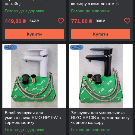
на гайці
кольору з комплектом із
термопластику.
Готово до відправки
Готово до відправки
449,86
771,80
₴
₴
542 ₴
908 ₴
Купити
Купити
–12%
–12%
Білий змішувач для
Змішувач для умивальника
умивальника RIZO RP10W з
RIZO RP10B з термопластику
термопластику
чорного кольору
Готово до відправки
Готово до відправки