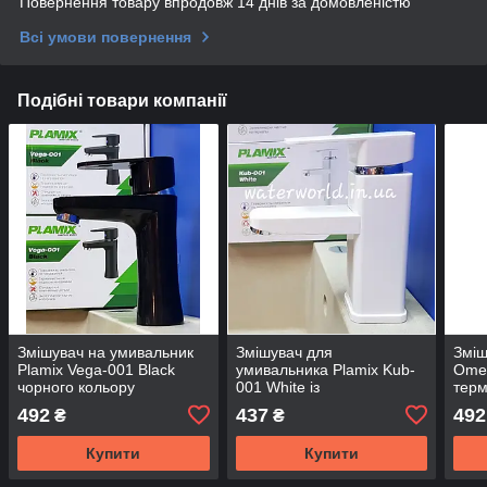
Повернення товару впродовж 14 днів за домовленістю
Всі умови повернення
Подібні товари компанії
Змішувач на умивальник
Змішувач для
Зміш
Plamix Vega-001 Black
умивальника Plamix Kub-
Omeg
чорного кольору
001 White із
терм
термопластику білого
коль
492
437
492
₴
₴
кольору
Купити
Купити