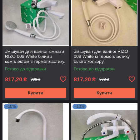
Змішувач для ванної кімнати
Змішувач для ванної RIZO
RIZO 009 White білий з
009 White із термопластику
комплектом з термопластику.
білого кольору
Готово до відправки
Готово до відправки
817,20
817,20
₴
₴
908 ₴
908 ₴
Купити
Купити
–10%
–10%