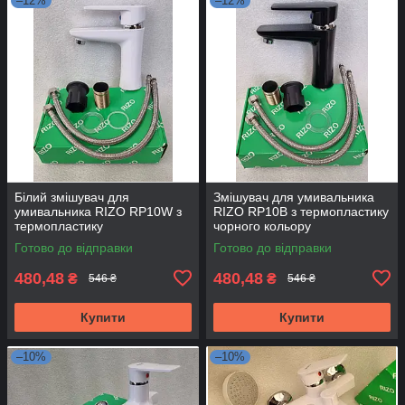
–12%
–12%
Білий змішувач для
Змішувач для умивальника
умивальника RIZO RP10W з
RIZO RP10B з термопластику
термопластику
чорного кольору
Готово до відправки
Готово до відправки
480,48
480,48
₴
₴
546 ₴
546 ₴
Купити
Купити
–10%
–10%