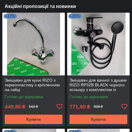
Акційні пропозиції та новинки
–17%
–15%
Змішувач для кухні RIZO з
Змішувач для ванної з душем
термопластику з кріпленням
RIZO RP32B BLACK чорного
на гайці
кольору з комплектом із
термопластику.
Готово до відправки
Готово до відправки
449,86
771,80
₴
₴
542 ₴
908 ₴
Купити
Купити