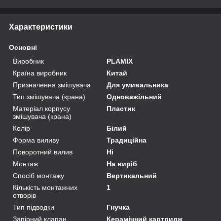
Характеристики
Основні
Виробник
PLAMIX
Країна виробник
Китай
Призначення змішувача
Для умивальника
Тип змішувача (крана)
Одноважільний
Матеріал корпусу
Пластик
змішувача (крана)
Колір
Білий
Форма виливу
Традиційна
Поворотний вилив
Ні
Монтаж
На виріб
Спосіб монтажу
Вертикальний
Кількість монтажних
1
отворів
Тип підводки
Гнучка
Запірний клапан
Керамічний картридж