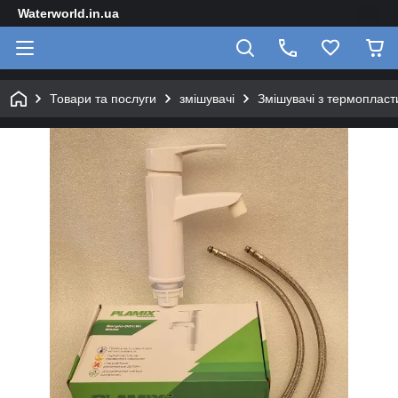
Waterworld.in.ua
Товари та послуги
змішувачі
Змішувачі з термопласт