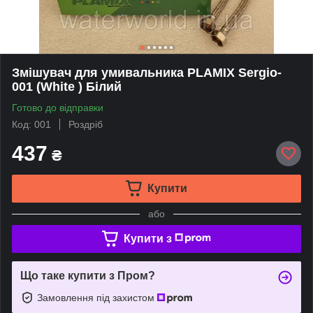
Змішувач для умивальника PLAMIX Sergio-
001 (White ) Білий
Готово до відправки
Код: 001
Роздріб
437
₴
Купити
або
Купити з
Що таке купити з Пром?
Замовлення під захистом