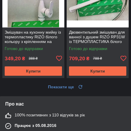
Змішувач на кухонну мийку із
Двовентильний змішувач для
термопластику RIZO білого
ванної з душем RIZO RP31W
кольору з кріпленням на
із ТЕРМОПЛАСТИКА білого
гайці
кольору
Готово до відправки
Готово до відправки
349,20
709,20
₴
₴
388 ₴
788 ₴
Купити
Купити
Показати ще
Про нас
100% позитивних з 110 відгуків за рік
Працює з 05.08.2016